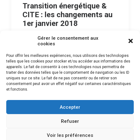
Transition énergétique &
CITE : les changements au
1er janvier 2018
Transition énergétique & CITE : les
Gérer le consentement aux
cookies
changements au 1er janvier 2018 La
loi…
Pour offrir les meilleures expériences, nous utilisons des technologies
telles que les cookies pour stocker et/ou accéder aux informations des
appareils. Le fait de consentir à ces technologies nous permettra de
traiter des données telles que le comportement de navigation ou les ID
by L'équipe Tholus
uniques sur ce site. Le fait de ne pas consentir ou de retirer son
consentement peut avoir un effet négatif sur certaines caractéristiques
et fonctions.
Accepter
Refuser
© 2018 Tholus | Tous droits réservés.
Politique de confidentialité
–
Voir les préférences
Mentions Légales