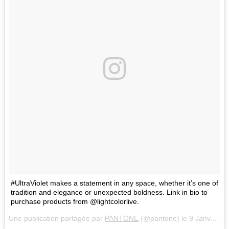
#UltraViolet makes a statement in any space, whether it’s one of
tradition and elegance or unexpected boldness. Link in bio to
purchase products from @lightcolorlive.
Une publication partagée par
PANTONE
(@pantone) le
9 Janv. 2018 à 7 :01 PST