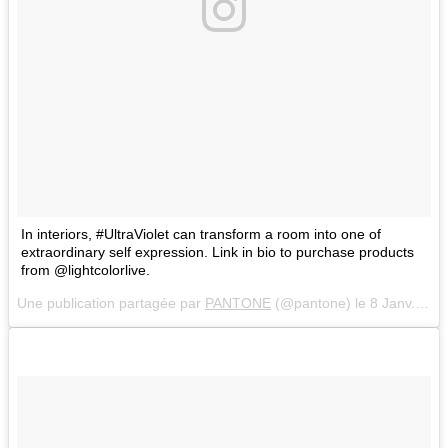
In interiors, #UltraViolet can transform a room into one of
extraordinary self expression. Link in bio to purchase products
from @lightcolorlive.
Une publication partagée par
PANTONE
(@pantone) le
8 Janv. 2018 à 6 :54 PST