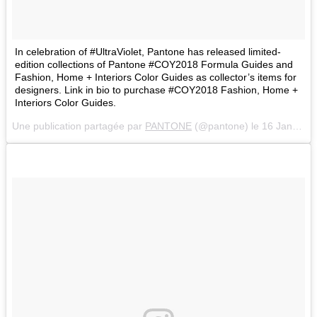
In celebration of #UltraViolet, Pantone has released limited-
edition collections of Pantone #COY2018 Formula Guides and
Fashion, Home + Interiors Color Guides as collector’s items for
designers. Link in bio to purchase #COY2018 Fashion, Home +
Interiors Color Guides.
Une publication partagée par
PANTONE
(@pantone) le
16 Janv. 2018 à 7 :03 PST