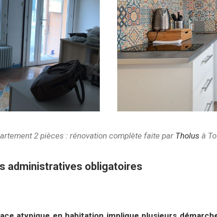
rtement 2 pièces : rénovation complète faite par
Tholus
à To
 administratives obligatoires
pace atypique en habitation implique plusieurs démarche